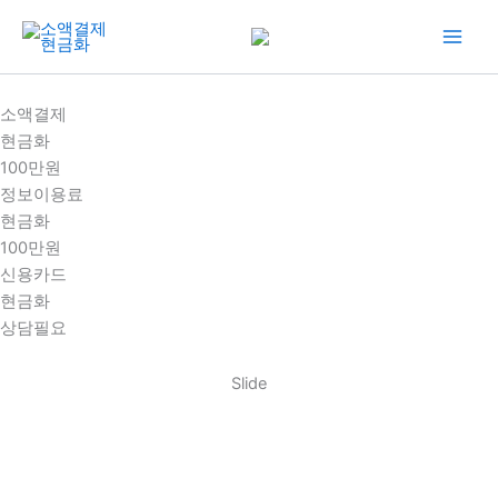
콘
텐
츠
로
소액결제
건
현금화
너
100만원
뛰
정보이용료
기
현금화
100만원
신용카드
현금화
상담필요
Slide