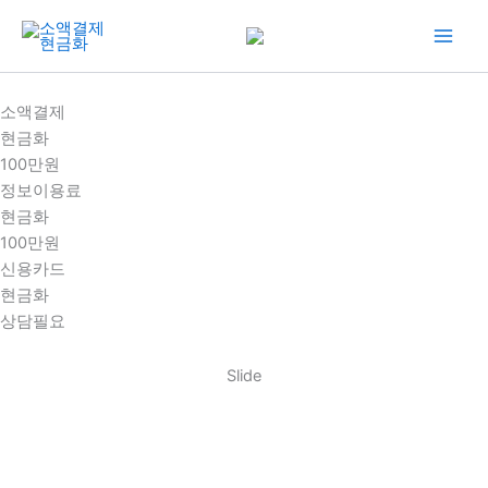
콘
텐
츠
로
소액결제
건
현금화
너
100만원
뛰
정보이용료
기
현금화
100만원
신용카드
현금화
상담필요
Slide