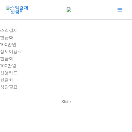
콘
텐
츠
로
소액결제
건
현금화
너
100만원
뛰
정보이용료
기
현금화
100만원
신용카드
현금화
상담필요
Slide