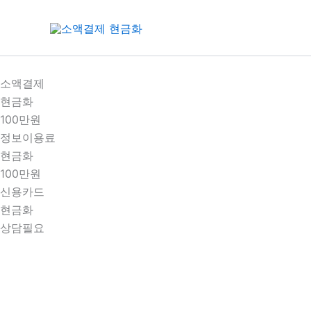
콘
텐
츠
로
건
소액결제
너
현금화
뛰
100만원
기
정보이용료
현금화
100만원
신용카드
현금화
상담필요