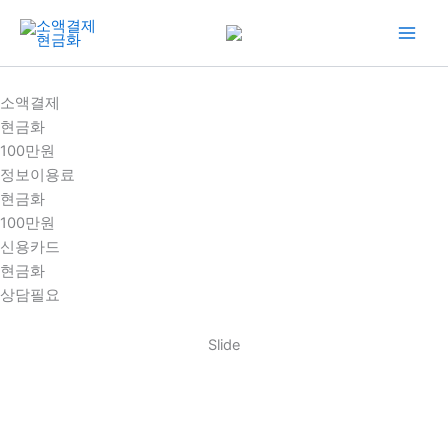
콘
텐
츠
로
소액결제
건
현금화
너
100만원
뛰
정보이용료
기
현금화
100만원
신용카드
현금화
상담필요
Slide