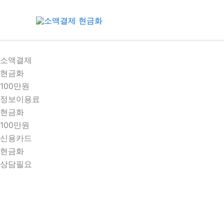
콘
텐
츠
로
건
소액결제
너
현금화
뛰
100만원
기
정보이용료
현금화
100만원
신용카드
현금화
상담필요