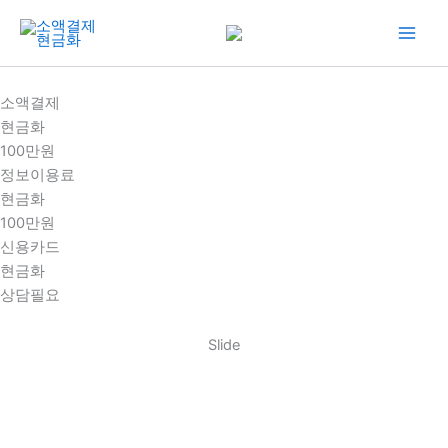
콘
텐
츠
로
소액결제
건
현금화
너
100만원
뛰
정보이용료
기
현금화
100만원
신용카드
현금화
상담필요
Slide