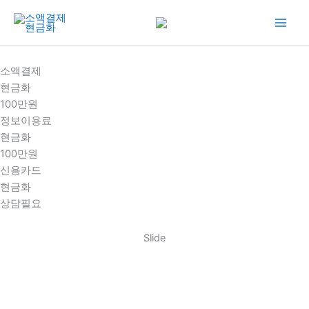
콘
텐
츠
로
소액결제
건
현금화
너
100만원
뛰
정보이용료
기
현금화
100만원
신용카드
현금화
상담필요
Slide