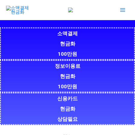
콘
텐
츠
로
건
소액결제
너
현금화
뛰
100만원
기
정보이용료
현금화
100만원
신용카드
현금화
상담필요