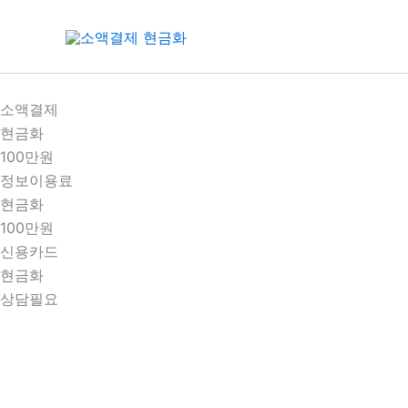
콘
텐
츠
로
건
소액결제
너
현금화
뛰
100만원
기
정보이용료
현금화
100만원
신용카드
현금화
상담필요