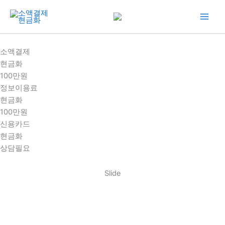
콘
텐
츠
로
소액결제
건
현금화
너
100만원
뛰
정보이용료
기
현금화
100만원
신용카드
현금화
상담필요
Slide