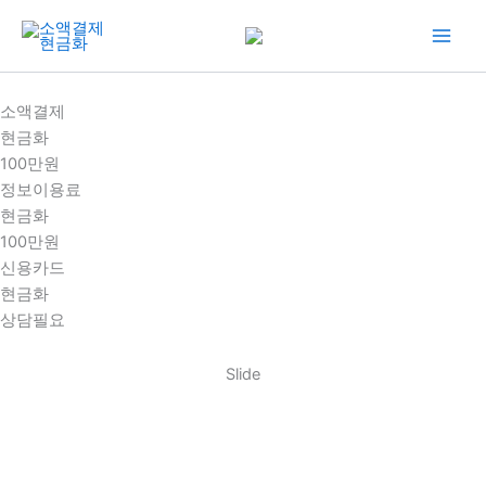
콘
텐
츠
로
소액결제
건
현금화
너
100만원
뛰
정보이용료
기
현금화
100만원
신용카드
현금화
상담필요
Slide