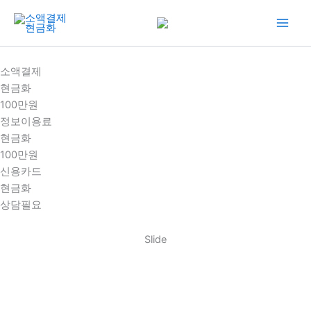
콘
텐
츠
로
소액결제
건
현금화
너
100만원
뛰
정보이용료
기
현금화
100만원
신용카드
현금화
상담필요
Slide