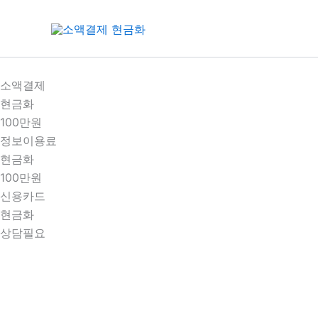
콘
텐
츠
로
건
소액결제
너
현금화
뛰
100만원
기
정보이용료
현금화
100만원
신용카드
현금화
상담필요