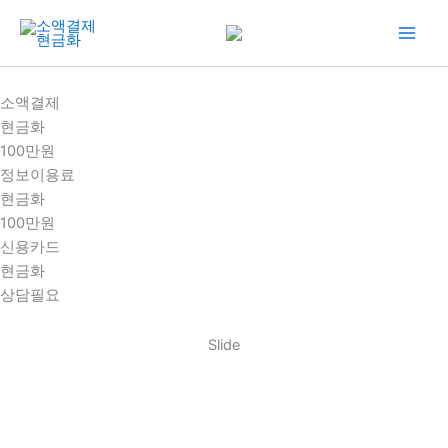
콘
텐
츠
로
소액결제
건
현금화
너
100만원
뛰
정보이용료
기
현금화
100만원
신용카드
현금화
상담필요
Slide