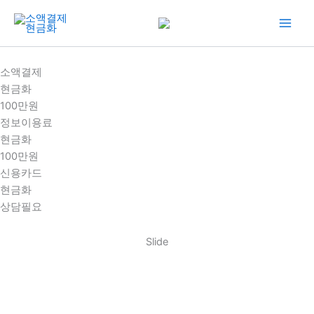
콘
텐
츠
로
소액결제
건
현금화
너
100만원
뛰
정보이용료
기
현금화
100만원
신용카드
현금화
상담필요
Slide