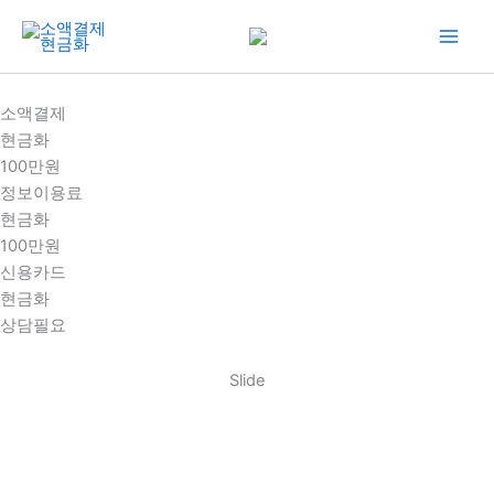
콘
텐
츠
로
소액결제
건
현금화
너
100만원
뛰
정보이용료
기
현금화
100만원
신용카드
현금화
상담필요
Slide