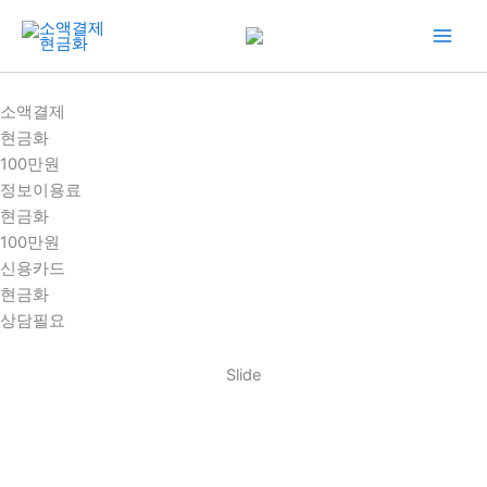
콘
텐
츠
로
소액결제
건
현금화
너
100만원
뛰
정보이용료
기
현금화
100만원
신용카드
현금화
상담필요
Slide