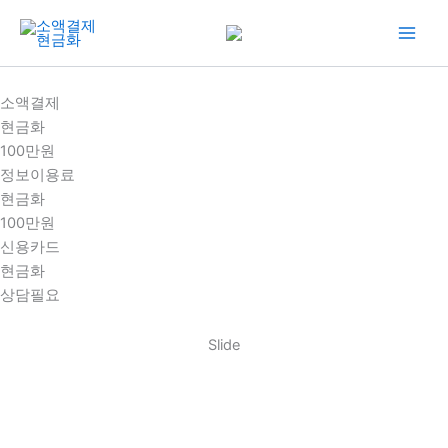
콘
텐
츠
로
소액결제
건
현금화
너
100만원
뛰
정보이용료
기
현금화
100만원
신용카드
현금화
상담필요
Slide