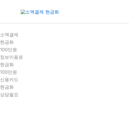
콘
텐
츠
로
건
소액결제
너
현금화
뛰
100만원
기
정보이용료
현금화
100만원
신용카드
현금화
상담필요