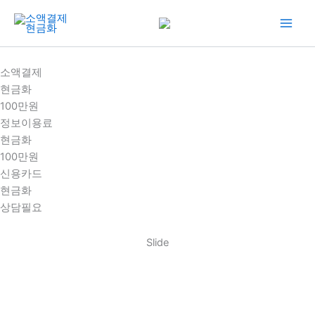
콘
텐
츠
로
소액결제
건
현금화
너
100만원
뛰
정보이용료
기
현금화
100만원
신용카드
현금화
상담필요
Slide