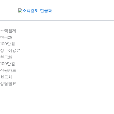
콘
텐
츠
로
건
소액결제
너
현금화
뛰
100만원
기
정보이용료
현금화
100만원
신용카드
현금화
상담필요