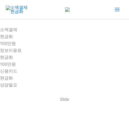
콘
텐
츠
로
소액결제
건
현금화
너
100만원
뛰
정보이용료
기
현금화
100만원
신용카드
현금화
상담필요
Slide