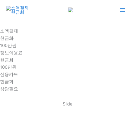
콘
텐
츠
로
소액결제
건
현금화
너
100만원
뛰
정보이용료
기
현금화
100만원
신용카드
현금화
상담필요
Slide