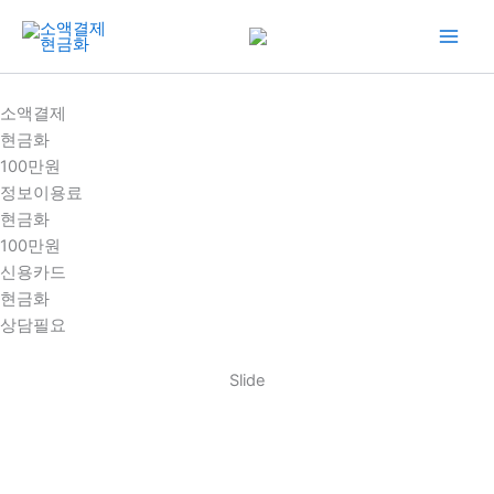
콘
텐
츠
로
소액결제
건
현금화
너
100만원
뛰
정보이용료
기
현금화
100만원
신용카드
현금화
상담필요
Slide