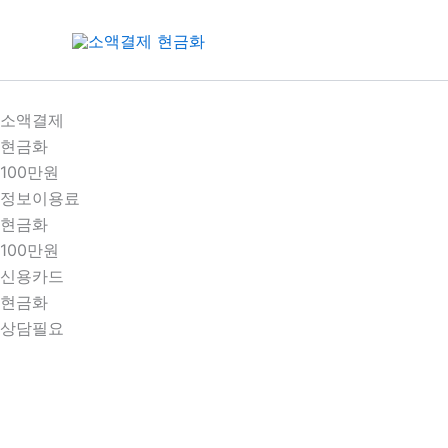
콘
텐
츠
로
건
소액결제
너
현금화
뛰
100만원
기
정보이용료
현금화
100만원
신용카드
현금화
상담필요