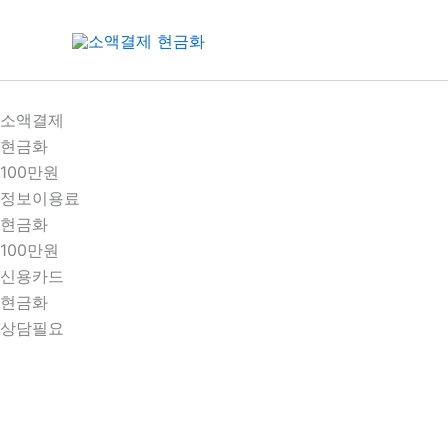
콘
텐
츠
로
건
소액결제
너
현금화
뛰
100만원
기
정보이용료
현금화
100만원
신용카드
현금화
상담필요