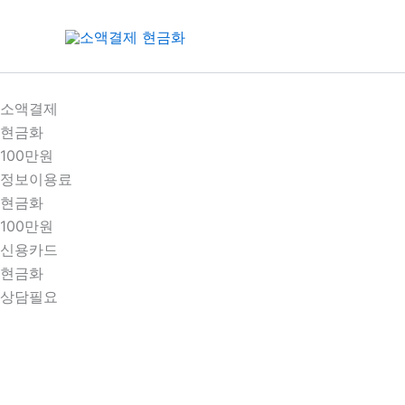
콘
텐
츠
로
건
소액결제
너
현금화
뛰
100만원
기
정보이용료
현금화
100만원
신용카드
현금화
상담필요