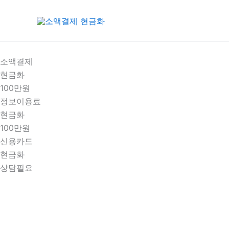
콘
텐
츠
로
건
소액결제
너
현금화
뛰
100만원
기
정보이용료
현금화
100만원
신용카드
현금화
상담필요