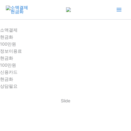
콘
텐
츠
로
소액결제
건
현금화
너
100만원
뛰
정보이용료
기
현금화
100만원
신용카드
현금화
상담필요
Slide