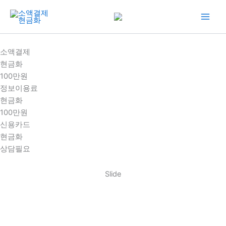
콘
텐
츠
로
소액결제
건
현금화
너
100만원
뛰
정보이용료
기
현금화
100만원
신용카드
현금화
상담필요
Slide