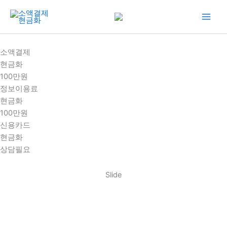
콘
텐
츠
로
소액결제
건
현금화
너
100만원
뛰
정보이용료
기
현금화
100만원
신용카드
현금화
상담필요
Slide