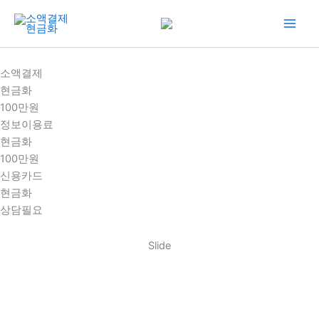
콘
텐
츠
로
소액결제
건
현금화
너
100만원
뛰
정보이용료
기
현금화
100만원
신용카드
현금화
상담필요
Slide