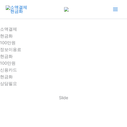
콘
텐
츠
로
소액결제
건
현금화
너
100만원
뛰
정보이용료
기
현금화
100만원
신용카드
현금화
상담필요
Slide