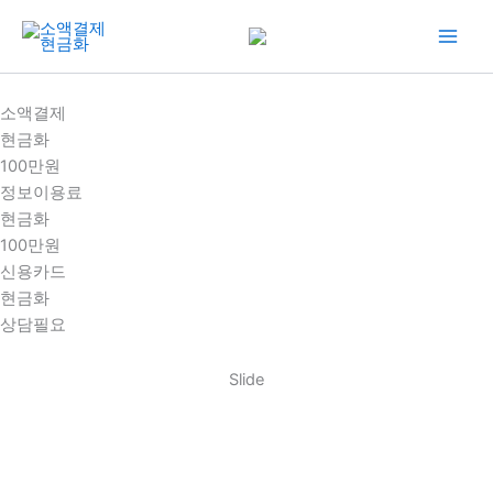
콘
텐
츠
로
소액결제
건
현금화
너
100만원
뛰
정보이용료
기
현금화
100만원
신용카드
현금화
상담필요
Slide