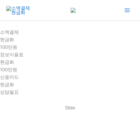
콘
텐
츠
로
소액결제
건
현금화
너
100만원
뛰
정보이용료
기
현금화
100만원
신용카드
현금화
상담필요
Slide