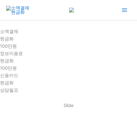
콘
텐
츠
로
소액결제
건
현금화
너
100만원
뛰
정보이용료
기
현금화
100만원
신용카드
현금화
상담필요
Slide