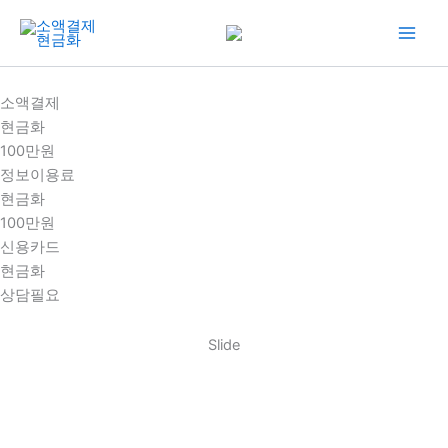
콘
텐
츠
로
소액결제
건
현금화
너
100만원
뛰
정보이용료
기
현금화
100만원
신용카드
현금화
상담필요
Slide