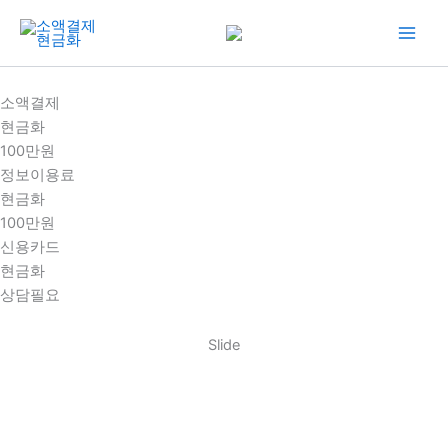
콘
텐
츠
로
소액결제
건
현금화
너
100만원
뛰
정보이용료
기
현금화
100만원
신용카드
현금화
상담필요
Slide