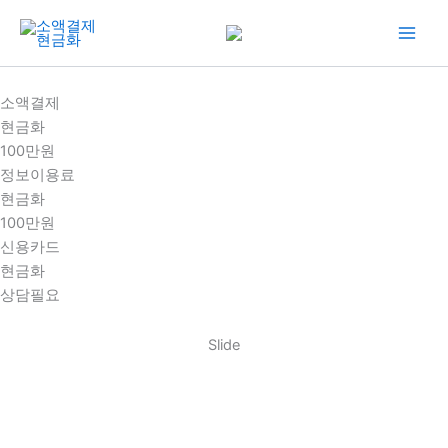
콘
텐
츠
로
소액결제
건
현금화
너
100만원
뛰
정보이용료
기
현금화
100만원
신용카드
현금화
상담필요
Slide