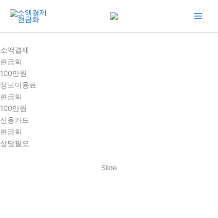
콘
텐
츠
로
소액결제
건
현금화
너
100만원
뛰
정보이용료
기
현금화
100만원
신용카드
현금화
상담필요
Slide