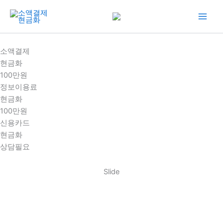
콘
텐
츠
로
소액결제
건
현금화
너
100만원
뛰
정보이용료
기
현금화
100만원
신용카드
현금화
상담필요
Slide