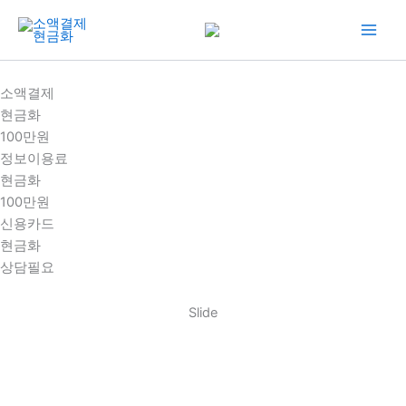
콘
텐
츠
로
소액결제
건
현금화
너
100만원
뛰
정보이용료
기
현금화
100만원
신용카드
현금화
상담필요
Slide