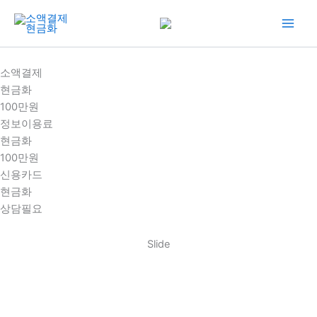
콘
텐
츠
로
소액결제
건
현금화
너
100만원
뛰
정보이용료
기
현금화
100만원
신용카드
현금화
상담필요
Slide