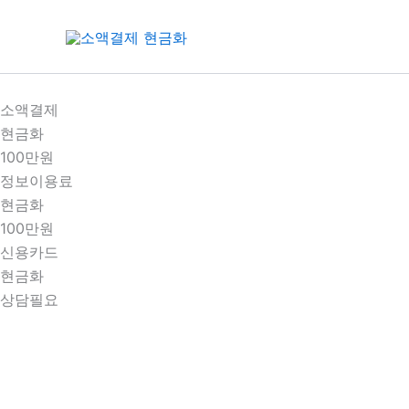
콘
텐
츠
로
건
소액결제
너
현금화
뛰
100만원
기
정보이용료
현금화
100만원
신용카드
현금화
상담필요