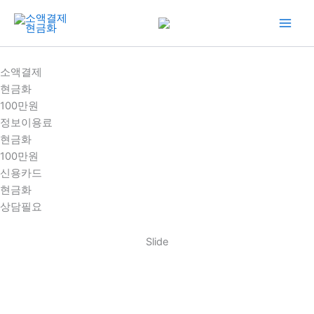
콘
텐
츠
로
소액결제
건
현금화
너
100만원
뛰
정보이용료
기
현금화
100만원
신용카드
현금화
상담필요
Slide