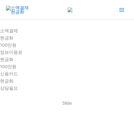
콘
텐
츠
로
소액결제
건
현금화
너
100만원
뛰
정보이용료
기
현금화
100만원
신용카드
현금화
상담필요
Slide