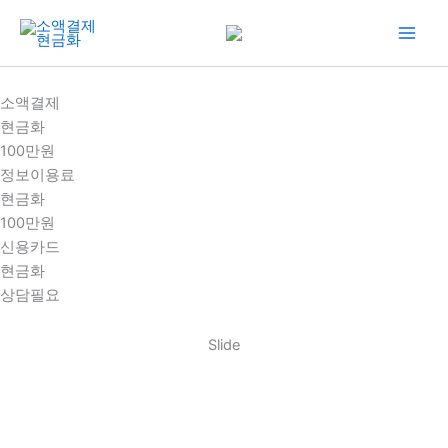
콘
텐
츠
로
소액결제
건
현금화
너
100만원
뛰
정보이용료
기
현금화
100만원
신용카드
현금화
상담필요
Slide