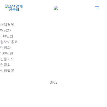
콘
텐
츠
로
소액결제
건
현금화
너
100만원
뛰
정보이용료
기
현금화
100만원
신용카드
현금화
상담필요
Slide