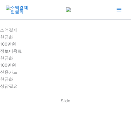
콘
텐
츠
로
소액결제
건
현금화
너
100만원
뛰
정보이용료
기
현금화
100만원
신용카드
현금화
상담필요
Slide